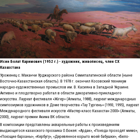
Исин Болат Каримович (1952 г.) - художник, живописец, член СХ
Казахстана
Уроженец с. Маканчи Урджарского района Семипалатинской области (ныне
Восточно-Казахстанская область). В 1978 г. окончил Косовский техникум
народно-художественных промыслов им. В. Касияна в Западной Украине.
Активно и плодотворно работал в области декоративно-прикладного
искусства. Лауреат фестиваля «Жiгер» (Алматы, 1988), лауреат международных
симпозиумов художников в Доме творчества «Тау Тургень» (1993, 1995), лауреат
Международного фестиваля искусств «Мастер-класс Казахстан 2000» (Алматы,
2000), лауреат премии Акима ВК области.
В композиции представлены акварельные работы к произведениям
выдающегося казахского прозаика О.Бокея: «Ардак», «Поезда проходят мимо»,
«Поющие барханы», «Кербугу», «Деревянное корыто моей бабушки», «Бело-