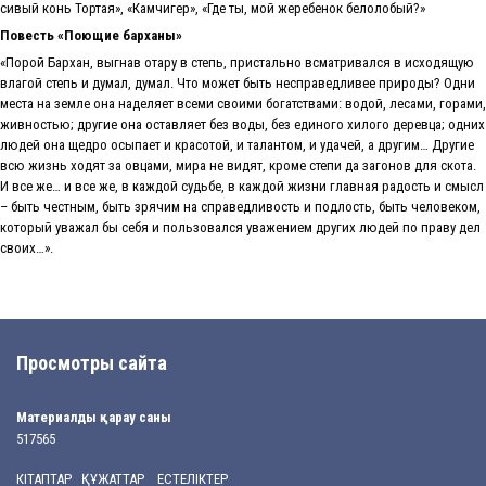
сивый конь Тортая», «Камчигер», «Где ты, мой жеребенок белолобый?»
Повесть «Поющие барханы»
«Порой Бархан, выгнав отару в степь, пристально всматривался в исходящую
влагой степь и думал, думал. Что может быть несправедливее природы? Одни
места на земле она наделяет всеми своими богатствами: водой, лесами, горами,
живностью; другие она оставляет без воды, без единого хилого деревца; одних
людей она щедро осыпает и красотой, и талантом, и удачей, а другим… Другие
всю жизнь ходят за овцами, мира не видят, кроме степи да загонов для скота.
И все же… и все же, в каждой судьбе, в каждой жизни главная радость и смысл
– быть честным, быть зрячим на справедливость и подлость, быть человеком,
который уважал бы себя и пользовался уважением других людей по праву дел
своих…».
Просмотры сайта
Материалды қарау саны
517565
КІТАПТАР ҚҰЖАТТАР ЕСТЕЛІКТЕР