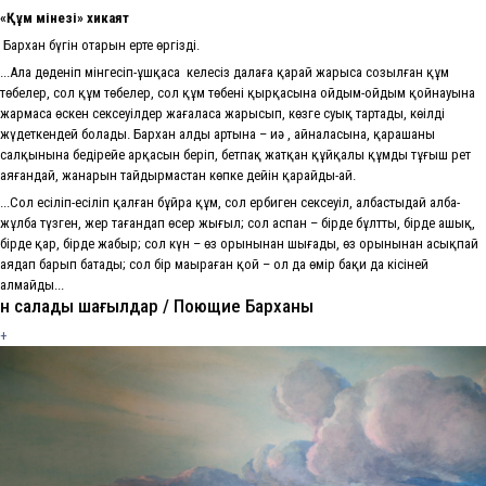
«Құм мінезі»
хикаят
Бархан бүгін отарын ерте өргізді.
...Ала дөңденіп мінгесіп-ұшқаса келеңсіз далаға қарай жарыса созылған құм
төбелер, сол құм төбелер, сол құм төбенің қырқасына ойдым-ойдым қойнауына
жармаса өскен сексеуілдер жағаласа жарысып, көзге суық тартады, көңілді
жүдеткендей болады. Бархан алды артына – иә , айналасына, қарашаның
салқынына бедірейе арқасын беріп, бетпақ жатқан құйқалы құмды тұңғыш рет
аяғандай, жанарын тайдырмастан көпке дейін қарайды-ай.
...Сол есіліп-есіліп қалған бұйра құм, сол ербиген сексеуіл, албастыдай алба-
жұлба түзген, жер тағандап өсер жыңғыл; сол аспан – бірде бұлтты, бірде ашық,
бірде қар, бірде жаңбыр; сол күн – өз орынынан шығады, өз орынынан асықпай
аяңдап барып батады; сол бір маңыраған қой – ол да өмір бақи да кісіней
алмайды...
Ән салады шағылдар / Поющие Барханы
+