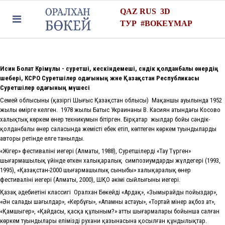
QAZ
RUS
3D
ТУР
#
BOKEYMAP
Исин Болат К
р
і
м
ұлы
-
с
уретші, кескіндемеші, сәндік қолданбалы өнердің
шебері, КСРО Суретшілер одағының және Қазақстан Республикасы
Суретшілер
о
дағының мүшесі
Семей облысының (қазіргі Шығыс Қазақстан облысы) Мақаншы ауылында 1952
жылы өмірге келген. 1978 жылы Батыс Украинаның В. Касиян атындағы Косово
халықтық көркем өнер техникумын бітірген. Бірқатар жылдар бойы сәндік-
қолданбалы өнер саласында жемісті еңбек етіп, көптеген көркем туындылардың
авторы ретінде елге танылды.
«Жiгер» фестивалінің иегері (Алматы, 1988), Суретшілердің «Тау Түрген»
шығармашылық үйінде өткен халықаралық симпозиумдардың жүлдегері (1993,
1995), «Қазақстан-2000 шығармашылық сыныбы» халықаралық өнер
фестивалінің иегері (Алматы, 2000), ШҚО әкімі сыйлығының иегері.
Қазақ әдебиетінің классигі Оралхан Бөкейдің «Ардақ», «Зымырайды пойыздар»,
«Ән салады шағылдар», «Кербұғы», «Апамның астауы», «Тортай мінер ақбоз ат»,
«Қамшыгер», «Қайдасың, қасқа құлыным?» атты шығармалары бойынша салған
көркем туындылары еліміздің рухани қазынасына қосылған құндылықтар.