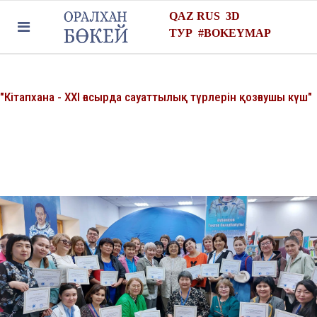
QAZ
RUS
3D
ТУР
#
BOKEYMAP
"Кітапхана - ХХІ ғасырда сауаттылық түрлерін қозғаушы күш"