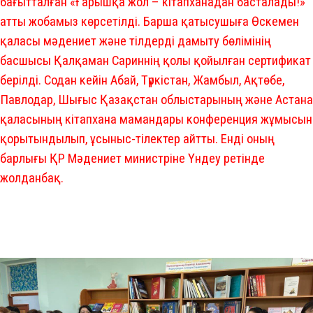
бағытталған «Ғарышқа жол – кітапханадан басталады!»
атты жобамыз көрсетілді. Барша қатысушыға Өскемен
қаласы мәдениет және тілдерді дамыту бөлімінің
басшысы Қалқаман Сариннің қолы қойылған сертификат
берілді. Содан кейін Абай, Түркістан, Жамбыл, Ақтөбе,
Павлодар, Шығыс Қазақстан облыстарының және Астана
қаласының кітапхана мамандары конференция жұмысын
қорытындылып, ұсыныс-тілектер айтты. Енді оның
барлығы ҚР Мәдениет министріне Үндеу ретінде
жолданбақ.