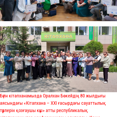
Бүгін кітапханамызда Оралхан Бөкейдің 80 жылдығы
аясындағы «Кітапхана – ХХІ ғасырдағы сауаттылық
түрлерін қозғаушы күш» атты республикалық