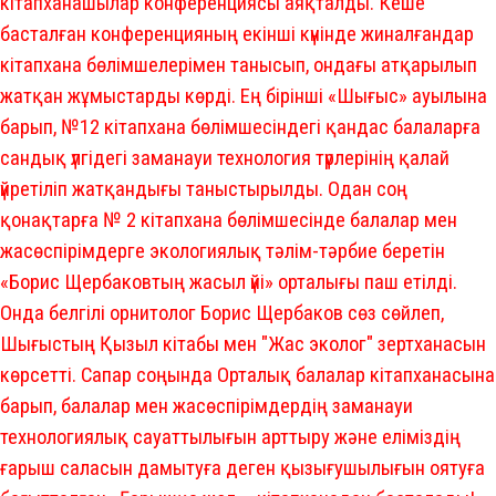
кітапханашылар конференциясы аяқталды. Кеше
басталған конференцияның екінші күнінде жиналғандар
кітапхана бөлімшелерімен танысып, ондағы атқарылып
жатқан жұмыстарды көрді. Ең бірінші «Шығыс» ауылына
барып, №12 кітапхана бөлімшесіндегі қандас балаларға
сандық үлгідегі заманауи технология түрлерінің қалай
үйретіліп жатқандығы таныстырылды. Одан соң
қонақтарға № 2 кітапхана бөлімшесінде балалар мен
жасөспірімдерге экологиялық тәлім-тәрбие беретін
«Борис Щербаковтың жасыл үйі» орталығы паш етілді.
Онда белгілі орнитолог Борис Щербаков сөз сөйлеп,
Шығыстың Қызыл кітабы мен "Жас эколог" зертханасын
көрсетті. Сапар соңында Орталық балалар кітапханасына
барып, балалар мен жасөспірімдердің заманауи
технологиялық сауаттылығын арттыру және еліміздің
ғарыш саласын дамытуға деген қызығушылығын оятуға