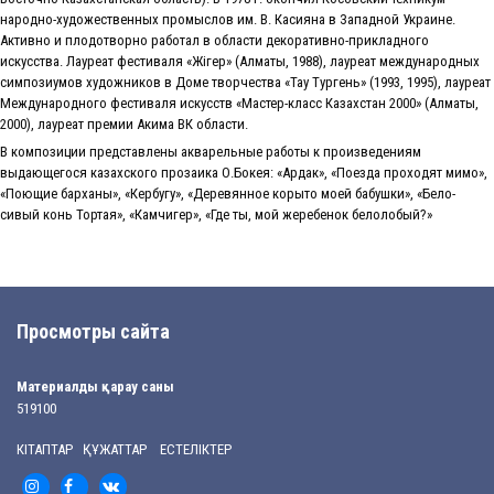
народно-художественных промыслов им. В. Касияна в Западной Украине.
Активно и плодотворно работал в области декоративно-прикладного
искусства. Лауреат фестиваля «Жiгер» (Алматы, 1988), лауреат международных
симпозиумов художников в Доме творчества «Тау Тургень» (1993, 1995), лауреат
Международного фестиваля искусств «Мастер-класс Казахстан 2000» (Алматы,
2000), лауреат премии Акима ВК области.
В композиции представлены акварельные работы к произведениям
выдающегося казахского прозаика О.Бокея: «Ардак», «Поезда проходят мимо»,
«Поющие барханы», «Кербугу», «Деревянное корыто моей бабушки», «Бело-
сивый конь Тортая», «Камчигер», «Где ты, мой жеребенок белолобый?»
Просмотры сайта
Материалды қарау саны
519100
КІТАПТАР ҚҰЖАТТАР ЕСТЕЛІКТЕР