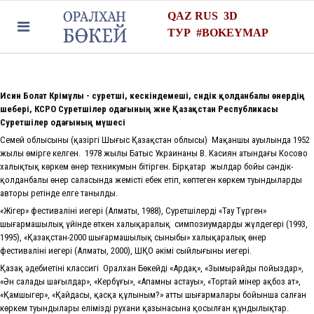
QAZ
RUS
3D
ТУР
#
BOKEYMAP
Исин Болат К
р
і
м
ұлы
-
с
уретші, кескіндемеші, сәндік қолданбалы өнердің
шебері, КСРО Суретшілер одағының және Қазақстан Республикасы
Суретшілер
о
дағының мүшесі
Семей облысының (қазіргі Шығыс Қазақстан облысы) Мақаншы ауылында 1952
жылы өмірге келген. 1978 жылы Батыс Украинаның В. Касиян атындағы Косово
халықтық көркем өнер техникумын бітірген. Бірқатар жылдар бойы сәндік-
қолданбалы өнер саласында жемісті еңбек етіп, көптеген көркем туындылардың
авторы ретінде елге танылды.
«Жiгер» фестивалінің иегері (Алматы, 1988), Суретшілердің «Тау Түрген»
шығармашылық үйінде өткен халықаралық симпозиумдардың жүлдегері (1993,
1995), «Қазақстан-2000 шығармашылық сыныбы» халықаралық өнер
фестивалінің иегері (Алматы, 2000), ШҚО әкімі сыйлығының иегері.
Қазақ әдебиетінің классигі Оралхан Бөкейдің «Ардақ», «Зымырайды пойыздар»,
«Ән салады шағылдар», «Кербұғы», «Апамның астауы», «Тортай мінер ақбоз ат»,
«Қамшыгер», «Қайдасың, қасқа құлыным?» атты шығармалары бойынша салған
көркем туындылары еліміздің рухани қазынасына қосылған құндылықтар.