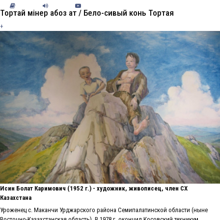
Тортай мінер ақбоз ат / Бело-сивый конь Тортая
+
Исин Болат Каримович (1952 г.) - художник, живописец, член СХ
Казахстана
Уроженец с. Маканчи Урджарского района Семипалатинской области (ныне
Восточно-Казахстанская область). В 1978 г. окончил Косовский техникум