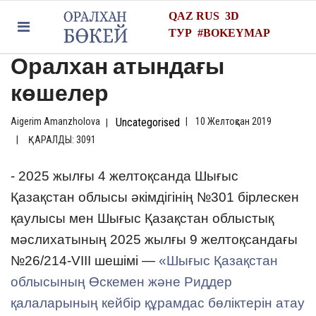
QAZ
RUS
3D
ТУР
#
BOKEYMAP
Оралхан атындағы
көшелер
Aigerim Amanzholova
Uncategorised
10 Желтоқсан 2019
ҚАРАЛДЫ: 3091
- 2025 жылғы 4 желтоқсанда Шығыс
Қазақстан облысы әкімдігінің №301 бірлескен
қаулысы мен Шығыс Қазақстан облыстық
мәслихатының 2025 жылғы 9 желтоқсандағы
№26/214-VIII шешімі —
«Шығыс Қазақстан
облысының Өскемен және Риддер
қалаларының кейбір құрамдас бөліктерін атау