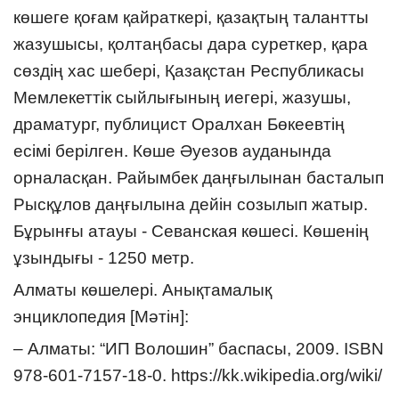
көшеге қоғам қайраткері, қазақтың талантты
жазушысы, қолтаңбасы дара суреткер, қара
сөздің хас шебері, Қазақстан Республикасы
Мемлекеттік сыйлығының иегері, жазушы,
драматург, публицист Оралхан Бөкеевтің
есімі берілген. Көше Әуезов ауданында
орналасқан. Райымбек даңғылынан басталып
Рысқұлов даңғылына дейін созылып жатыр.
Бұрынғы атауы - Севанская көшесі. Көшенің
ұзындығы - 1250 метр.
Алматы көшелері. Анықтамалық
энциклопедия [Мәтін]:
– Алматы: “ИП Волошин” баспасы, 2009. ISBN
978-601-7157-18-0. https://kk.wikipedia.org/wiki/