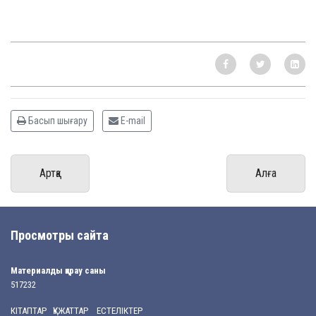
Басып шығару
E-mail
Артқа
Алға
Просмотры сайта
Материалды қарау саны
517232
КІТАПТАР ҚҰЖАТТАР ЕСТЕЛІКТЕР