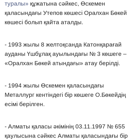
туралы»
құжатына сәйкес, Өскемен
қаласындағы Утепов көшесі Оралхан Бөкей
көшесі болып қайта аталды.
- 1993 жылы 8 желтоқсанда Катонқарағай
ауданы Үшбұлақ ауылындағы № 3 көшеге –
«Оралхан Бөкей атындағы» атау берілді.
- 1994 жылы Өскемен қаласындағы
Металлург кентіндегі бір көшеге О.Бөкейдің
есімі берілген.
- Алматы қаласы әкімінің 03.11.1997 № 655
қаулысына сәйкес Алматы қаласындағы бір