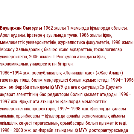
Бауыржан Омарұлы
1962 жылы 1 мамырда Қызылорда облысы,
Арал ауданы, Қаратерең ауылында туған. 1986 жылы Қазақ
мемлекеттік университетінің журналистика факультетін, 1998 жылы
Мәскеу Халықаралық бизнес және ақпараттық технологиялар
университетін, 2006 жылы Т.Рысқұлов атындағы Қазақ
экономикалық университетін бітірген.
1986–1994 жж. республикалық «Лениншіл жас» («Жас Алаш»)
газетінде тілші, бөлім меңгерушісі болып жұмыс істеді. 1994– 1996
жж. әл-Фараби атындағы ҚазМҰУ-да аға оқытушы,»Ер-Дәулет»
ақпарат агенттігінің бас редакторы болып қызмет атқарды. 1996–
1997 жж. Қорқыт ата атындағы Қызылорда мемлекеттік
университетінің проректоры, 1997– 1998 жж. Қызылорда қаласы
әкімінің орынбасары – Қызылорда арнайы экономикалық аймағы
әкімшілік кеңесі төрағасының орынбасары болып қызмет істеді.
1998– 2000 жж. әл-Фараби атындағы ҚазМҰУ докторантурасында