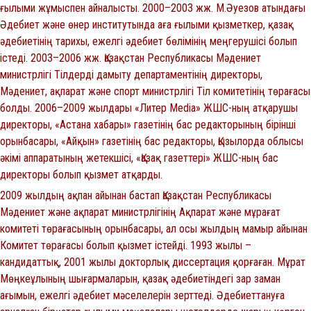
ғылыми жұмыспен айналысты. 2000–2003 жж. М.Әуезов атындағы
Әдебиет және өнер институтында аға ғылыми қызметкер, қазақ
әдебиетінің тарихы, ежелгі әдебиет бөлімінің меңгерушісі болып
істеді. 2003–2006 жж. Қазақстан Республикасы Мәдениет
министрлігі Тілдерді дамыту департаментінің директоры,
Мәдениет, ақпарат және спорт министрлігі Тіл комитетінің төрағасы
болды. 2006–2009 жылдары «Литер Меdіа» ЖШС-ның атқарушы
директоры, «Астана хабары» газетінің бас редакторының бірінші
орынбасары, «Айқын» газетінің бас редакторы, Қызылорда облысы
әкімі аппаратының жетекшісі, «Қазақ газеттері» ЖШС-ның бас
директоры болып қызмет атқарды.
2009 жылдың ақпан айынан бастап Қазақстан Республикасы
Мәдениет және ақпарат министрлігінің Ақпарат және мұрағат
комитеті төрағасының орынбасары, ал осы жылдың мамыр айынан
Комитет төрағасы болып қызмет істейді. 1993 жылы –
кандидаттық, 2001 жылы докторлық диссертация қорғаған. Мұрат
Мөңкеұлының шығармаларын, қазақ әдебиетіндегі зар заман
ағымын, ежелгі әдебиет мәселелерін зерттеді. Әдебиеттануға