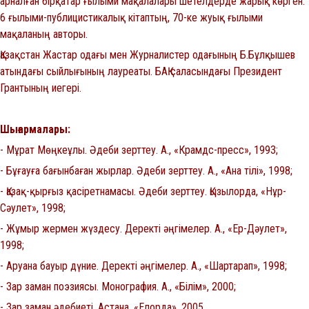
арналған бірқатар ғылыми мақалалары шетелдерде жарық көрген.
6 ғылыми-публицистикалық кітаптың, 70-ке жуық ғылыми
мақаланың авторы.
Қазақстан Жастар одағы мен Журналистер одағының Б.Бұлқышев
атындағы сыйлығының лауреаты. БАҚ саласындағы Президент
Грантының иегері.
Шығармалары:
- Мұрат Мөңкеұлы. Әдеби зерттеу. А., «Крамдс-пресс», 1993;
- Бұғауға бағынбаған жырлар. Әдеби зерттеу. А., «Ана тілі», 1998;
- Қазақ-қырғыз қасіретнамасы. Әдеби зерттеу. Қызылорда, «Нұр-
Сәулет», 1998;
- Жұмыр жермен жүздесу. Деректі әңгімелер. А., «Ер-Дәулет»,
1998;
- Аруана бауыр дүние. Деректі әңгімелер. А., «Шартарап», 1998;
- Зар заман поэзиясы. Монография. А., «Білім», 2000;
- Зар заман әдебиеті. Астана. «Елорда», 2005.