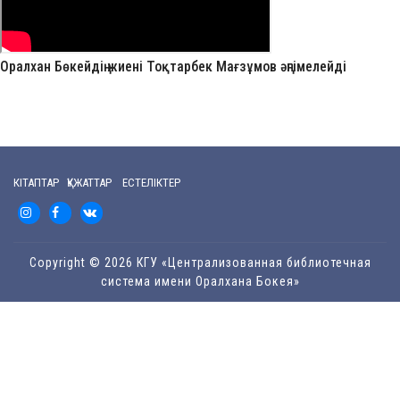
Оралхан Бөкейдің жиені Тоқтарбек Мағзұмов әңгімелейді
КІТАПТАР ҚҰЖАТТАР ЕСТЕЛІКТЕР
Copyright © 2026 КГУ «Централизованная библиотечная
система имени Оралхана Бокея»