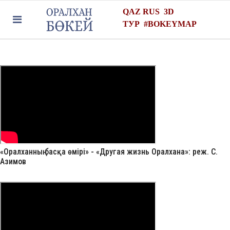
QAZ
RUS
3D
ТУР
#
BOKEYMAP
«Оралханның басқа өмірі» - «Другая жизнь Оралхана»: реж. С.
Азимов