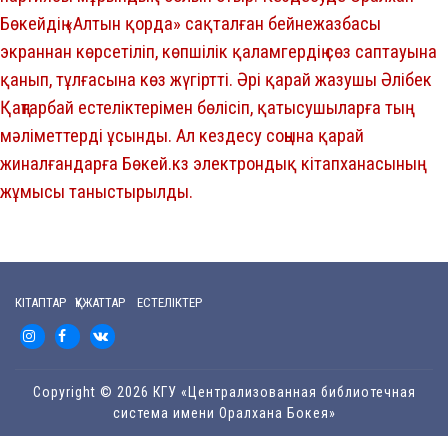
Бөкейдің «Алтын қорда» сақталған бейнежазбасы
экраннан көрсетіліп, көпшілік қаламгердің сөз саптауына
қанып, тұлғасына көз жүгіртті. Әрі қарай жазушы Әлібек
Қаңтарбай естеліктерімен бөлісіп, қатысушыларға тың
мәліметтерді ұсынды. Ал кездесу соңына қарай
жиналғандарға Бөкей.кз электрондық кітапханасының
жұмысы таныстырылды.
КІТАПТАР ҚҰЖАТТАР ЕСТЕЛІКТЕР
Copyright © 2026 КГУ «Централизованная библиотечная
система имени Оралхана Бокея»