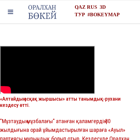
QAZ
RUS
3D
ТУР
#
BOKEYMAP
«Алтайдың асқақ жыршысы» атты танымдық-рухани
кездесу өтті.
"Мұзтаудың мұзбалағы"
атанған қаламгердің 80
жылдығына орай ұйымдастырылған шараға «Ауыл»
партиясы мұрындық болып отыр. Кездесуде Оралхан