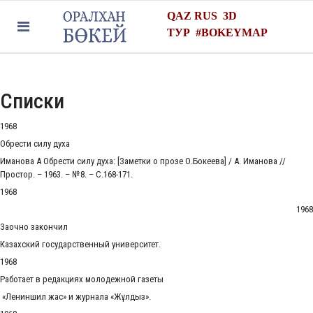
QAZ
RUS
3D
ТУР
#
BOKEYMAP
Списки
1968
Обрести силу духа
Иманова А Обрести силу духа: [Заметки о прозе О.Бокеева] / А. Иманова //
Простор. – 1963. – №8. – С.168-171.
1968
1968
Заочно закончил
Казахский государственный университет.
1968
Работает в редакциях молодежной газеты
«Лениншил жас» и журнала «Жұлдыз».