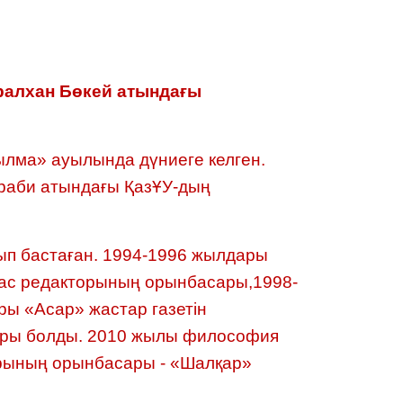
ралхан Бөкей атындағы
лма» ауылында дүниеге келген.
араби атындағы ҚазҰУ-дың
ып бастаған. 1994-1996 жылдары
 бас редакторының орынбасары,1998-
ы «Асар» жастар газетін
торы болды. 2010 жылы философия
орының орынбасары - «Шалқар»