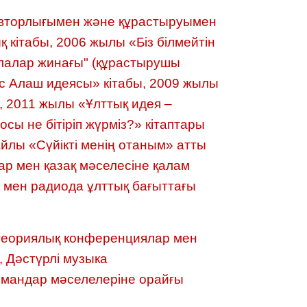
 авторлығымен және құрастыруымен
 кітабы, 2006 жылы «Біз білмейтін
алалар жинағы" (құрастырушы
с Алаш идеясы» кітабы, 2009 жылы
, 2011 жылы «Ұлттық идея –
сы не бітіріп жүрміз?» кітаптары
йлы «Сүйікті менің отаным» атты
р мен қазақ мәселесіне қалам
р мен радиода ұлттық бағыттағы
-теориялық конференциялар мен
 Дәстүрлі музыка
лмандар мәселелеріне орайғы