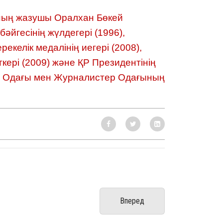
ның жазушы Оралхан Бөкей
йгесінің жүлдегері (1996),
елік медалінің иегері (2008),
ері (2009) және ҚР Президентінің
р Одағы мен Журналистер Одағының
Вперед