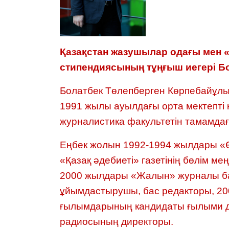
Қазақстан жазушылар одағы мен 
стипендиясының тұңғыш иегері Б
Болатбек Төлепберген Көрпебайұл
1991 жылы ауылдағы орта мектепті 
журналистика факультетін тамамдағ
Еңбек жолын 1992-1994 жылдары «Өр
«Қазақ әдебиеті» газетінің бөлім 
2000 жылдары «Жалын» журналы ба
ұйымдастырушы, бас редакторы, 20
ғылымдарының кандидаты ғылыми дә
радиосының директоры.