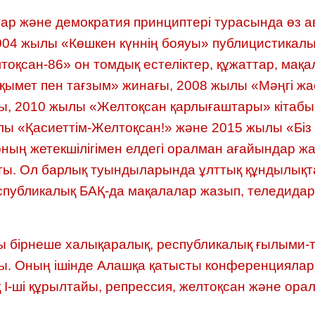
қтар және демократия принциптері турасында өз
004 жылы «Көшкен күннің бояуы» публицистикалық
тоқсан-86» он томдық естеліктер, құжаттар, мақ
қымет пен тағзым» жинағы, 2008 жылы «Мәңгі жа
ы, 2010 жылы «Желтоқсан қарлығаштары» кітабы
лы «Қасиеттім-Желтоқсан!» және 2015 жылы «Біз о
ның жетекшілігімен елдегі оралман ағайындар жа
ты. Ол барлық туындыларында ұлттық құндылықта
еспубликалық БАҚ-да мақалалар жазып, теледида
ты бірнеше халықаралық, республикалық ғылыми
. Оның ішінде Алашқа қатысты конференциялар,
-ші құрылтайы, репрессия, желтоқсан және ора