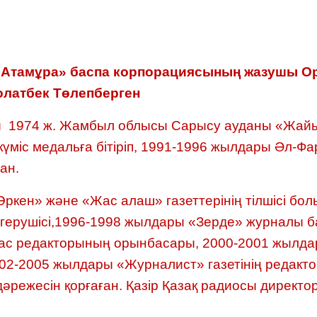
«Атамұра» баспа корпорациясының жазушы О
олатбек Төлепберген
ы 1974 ж. Жамбыл облысы Сарысу ауданы «Жайы
күміс медальға бітіріп, 1991-1996 жылдары Әл-Ф
ан.
кен» және «Жас алаш» газеттерінің тілшісі бол
меңгерушісі,1996-1998 жылдары «Зерде» журналы
с редакторының орынбасары, 2000-2001 жылдар
02-2005 жылдары «Журналист» газетінің редак
режесін қорғаған. Қазір Қазақ радиосы директ