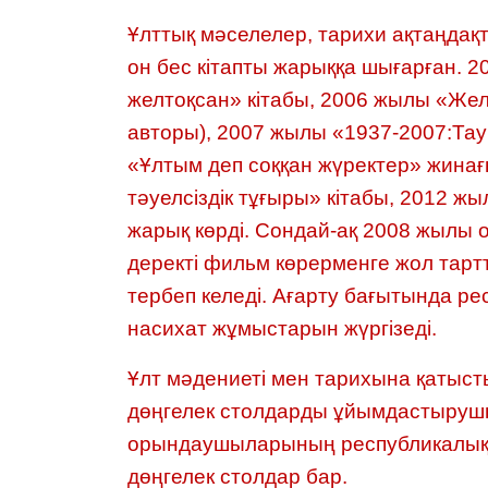
Ұлттық мәселелер, тарихи ақтаңда
он бес кітапты жарыққа шығарған. 2
желтоқсан» кітабы, 2006 жылы «Жел
авторы), 2007 жылы «1937-2007:Тау
«Ұлтым деп соққан жүректер» жинағ
тәуелсіздік тұғыры» кітабы, 2012 жы
жарық көрді. Сондай-ақ 2008 жылы о
деректі фильм көрерменге жол тарт
тербеп келеді. Ағарту бағытында р
насихат жұмыстарын жүргізеді.
Ұлт мәдениеті мен тарихына қатыс
дөңгелек столдарды ұйымдастырушы
орындаушыларының республикалық I
дөңгелек столдар бар.