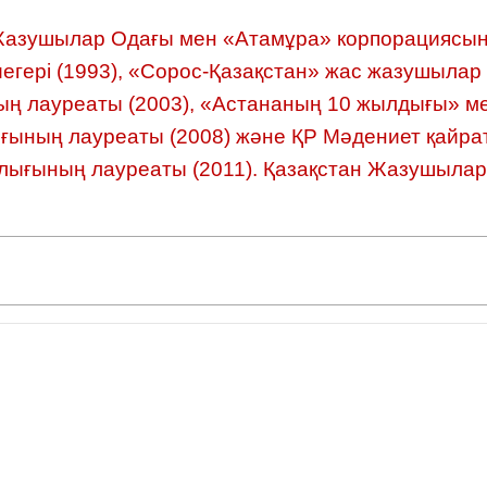
Жазушылар Одағы мен «Атамұра» корпорациясы
ері (1993), «Сорос-Қазақстан» жас жазушылар бә
 лауреаты (2003), «Астананың 10 жылдығы» мерек
ының лауреаты (2008) және ҚР Мәдениет қайратк
лығының лауреаты (2011). Қазақстан Жазушыла