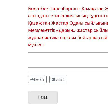
Болатбек Төлепберген
-
Қазақстан 
атындағы стипендиясының тұңғыш иег
Қазақстан Жастар Одағы сыйлығының
Мемлекеттік «Дарын» жастар сыйлығ
журналистика саласы бойынша сый
мүшесі.
Печать
E-mail
Назад