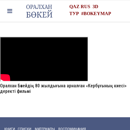
QAZ
RUS
3D
ТУР
#
BOKEYMAP
Оралхан Бөкейдің 80 жылдығына арналған «Кербұғының киесі»
деректі фильмі
КНИГИ СПИСКИ МАТЕРИАЛЫ ВОСПОМИНАНИЯ