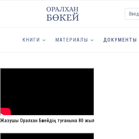
КНИГИ
МАТЕРИАЛЫ
ДОКУМЕНТЫ
Жазушы Оралхан Бөкейдің туғанына 80 жыл